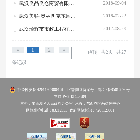
2018-09-04
武汉良品良仓商贸有限公司“7·30” 一般高坠事故调查报告
2018-02-22
武汉美联·奥林匹克花园学校“四期”项目 地下车库“1.12”一般高坠事故调查报告
2017-08-29
武汉瑾辉友市政工程有限公司“8·7”一般坍塌事故调查报告
«
1
2
»
跳转
共2页
共27
条记录
鄂公网安备 42011202000161
工信部ICP备案号：鄂ICP备05016576号
支持IPv6
网站地图
主办：东西湖区人民政府办公室
承办：东西湖区融媒体中心
网站维护电话：83212853
政府网站标识：4201120001