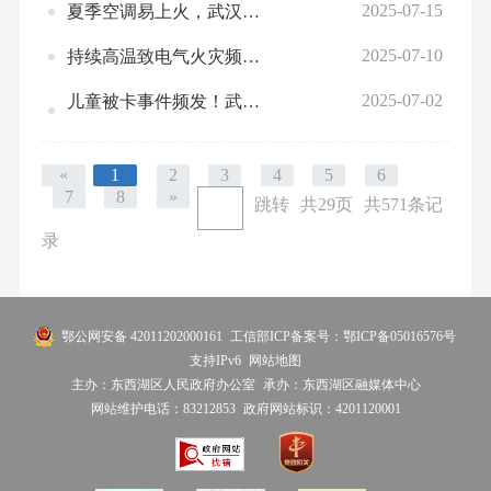
2025-07-15
夏季空调易上火，武汉消防提醒：切勿长时间超负荷使用电器
2025-07-10
持续高温致电气火灾频发，武汉消防提醒：夏季用电莫大意！
2025-07-02
儿童被卡事件频发！武汉消防提醒：关注暑期儿童安全，谨防儿童意外伤害
«
1
2
3
4
5
6
7
8
»
跳转
共29页
共571条记
录
鄂公网安备 42011202000161
工信部ICP备案号：鄂ICP备05016576号
支持IPv6
网站地图
主办：东西湖区人民政府办公室
承办：东西湖区融媒体中心
网站维护电话：83212853
政府网站标识：4201120001