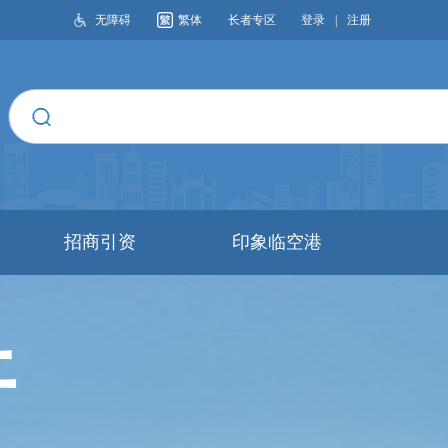
无障碍
繁体
长者专区
登录
|
注册
搜索
招商引资
印象临空港
开