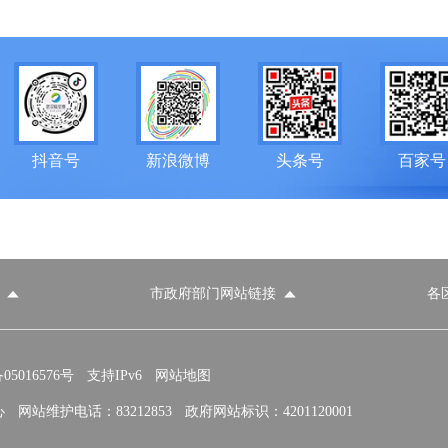
抖音号
新浪微博
头条号
百家号
市政府部门网站链接
各
政府部门网站
各区政府部门网站
推荐访问网站
国家发展和改革委员会
教育部
5016576号
支持IPv6
网站地图
心
网站维护电话：83212853
政府网站标识：4201120001
民政部
司法部