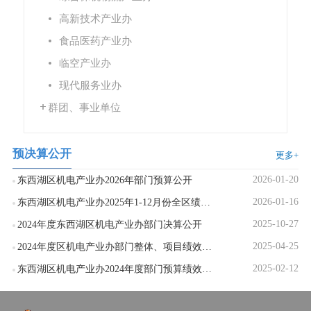
高新技术产业办
食品医药产业办
临空产业办
现代服务业办
群团、事业单位
预决算公开
更多+
2026-01-20
东西湖区机电产业办2026年部门预算公开
2026-01-16
东西湖区机电产业办2025年1-12月份全区绩效运行监控情况统计表
2025-10-27
2024年度东西湖区机电产业办部门决算公开
2025-04-25
2024年度区机电产业办部门整体、项目绩效自评汇总表
2025-02-12
东西湖区机电产业办2024年度部门预算绩效运行监控情况