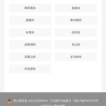
将军路街
柏泉街
慈惠街
新沟镇街
长青街
径河街
金银湖街
东山街
吴家山街
走马岭街
辛安渡街
鄂公网安备 42011202000161
工信部ICP备案号：鄂ICP备05016576号
支持IPv6
网站地图