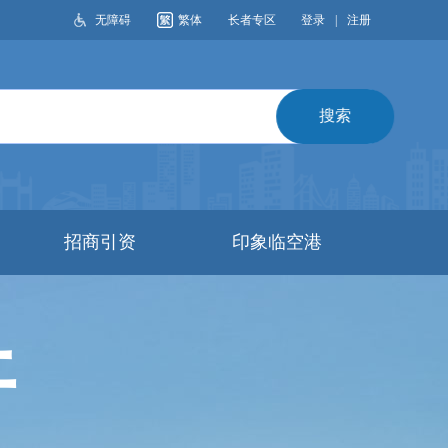
无障碍
繁体
长者专区
登录
|
注册
搜索
招商引资
印象临空港
开