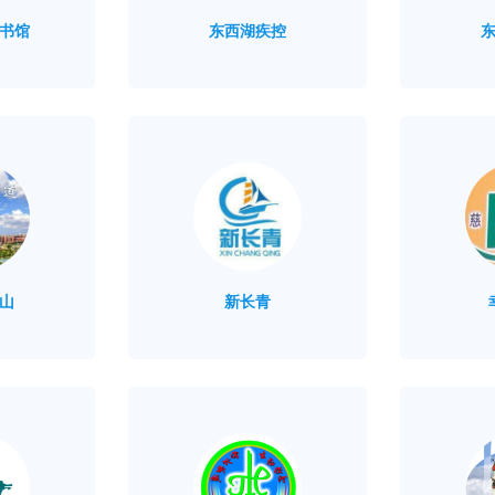
书馆
东西湖疾控
山
新长青