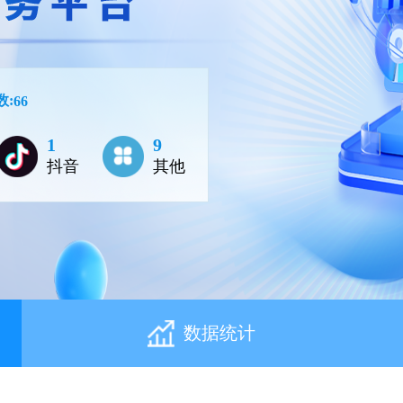
数:
66
1
9
抖音
其他
数据统计