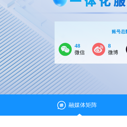
账号总
48
8
微信
微博
融媒体矩阵