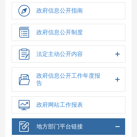
政府信息公开指南
政府信息公开制度
法定主动公开内容
政府信息公开工作年度报
告
政府网站工作报表
地方部门平台链接