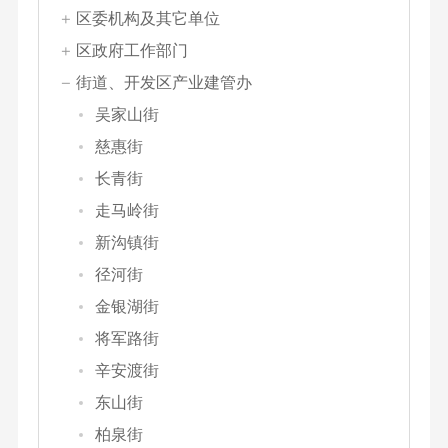
区委机构及其它单位
区政府工作部门
街道、开发区产业建管办
吴家山街
慈惠街
长青街
走马岭街
新沟镇街
径河街
金银湖街
将军路街
辛安渡街
东山街
柏泉街