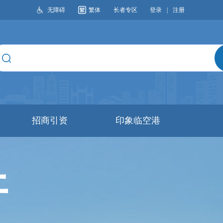
无障碍
繁体
长者专区
登录
|
注册
搜索
招商引资
印象临空港
开