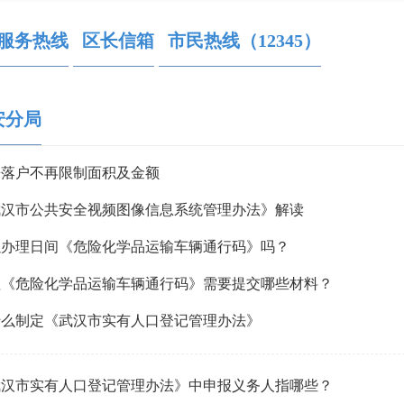
服务热线
区卫生健康局
区长信箱
市民热线（12345）
区退役军人事务局
区应急管理局
区统计局
区医疗保障局
区行政审批局
区生
安分局
房落户不再限制面积及金额
武汉市公共安全视频图像信息系统管理办法》解读
以办理日间《危险化学品运输车辆通行码》吗？
理《危险化学品运输车辆通行码》需要提交哪些材料？
什么制定《武汉市实有人口登记管理办法》
武汉市实有人口登记管理办法》中申报义务人指哪些？