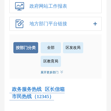
政府网站工作报表
地方部门平台链接
按部门分类
全部
区发改局
区教育局
展开更多部门
区经济信息化和科技创新局
政务服务热线
区民政局
区长信箱
区司法局
市民热线（12345）
区财政局
区人社局