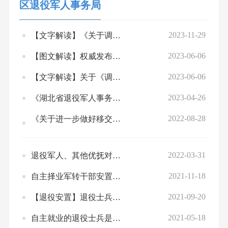
区退役军人事务局
区自然资源和城乡建设局
2023-11-29
【文字解读】《关于调整部分优抚对象等人员抚恤和生活补助标准的通知》
区住房和城市更新局
2023-06-06
【图文解读】权威发布！湖北调整部分残疾军人等伤残人员护理费标准
区城市管理执法局
2023-06-06
【文字解读】关于《调整部分残疾军人等伤残人员护理费标准的通知》的解读
区交通运输局
2023-04-26
《湖北省退役军人事务系统行政裁量权基准》
2022-08-28
《关于进一步做好移交政府安置的军队离休退休干部养老服务工作的通知》政策解读
区水务和湖泊局
区农业农村局
区商务局
2022-03-31
退役军人、其他优抚对象优待证申领发放工作有关政策解答
2021-11-18
自主择业军转干部安置管理工作常见问题解答
区文化和旅游局
2021-09-20
【退役安置】退役士兵关心的安置问题，答案在这里
区卫生健康局
2021-05-18
自主就业的退役士兵是否可以不回安置地报到？报到时间是如何规定的？