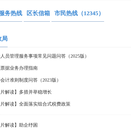
服务热线
区卫生健康局
区长信箱
市民热线（12345）
区退役军人事务局
区应急管理局
区统计局
区医疗保障局
区行政审批局
区生
政局
人员管理服务事项常见问题问答（2025版）
政票据业务办理指南
会计准则制度问答（2023版）
图片解读】多措并举稳增长
图片解读】全面落实组合式税费政策
图片解读】助企纾困