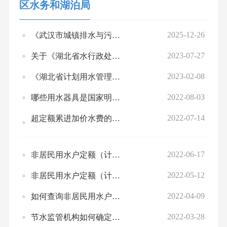
区水务和湖泊局
区自然资源和城乡建设局
2025-12-26
《武汉市城镇排水与污水处理管理办法》解读
区住房和城市更新局
2023-07-27
关于《湖北省水行政处罚裁量权实施办法》及《湖北省水行政处罚裁量基准》的解读
区城市管理执法局
2023-02-08
《湖北省计划用水管理办法》政策解读
区交通运输局
2022-08-03
哪些用水器具是国家明令淘汰的？
2022-07-14
超定额累进加价水费的征收标准
区水务和湖泊局
区农业农村局
区商务局
2022-06-17
非居民用水户定额（计划）水量怎么考核？
2022-05-12
非居民用水户定额（计划）水量可以调整么？
区文化和旅游局
2022-04-09
如何查询非居民用水户的定额（计划）水量？
区卫生健康局
2022-03-28
节水监管机构如何确定非居民用水户的定额（计划）水量？