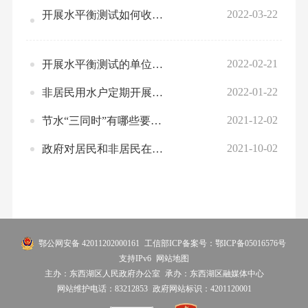
区退役军人事务局
2022-03-22
开展水平衡测试如何收费？
区应急管理局
区审计局
2022-02-21
开展水平衡测试的单位需要资质么？
区市场监督管理局
2022-01-22
非居民用水户定期开展水平衡测试有什么好处？
2021-12-02
节水“三同时”有哪些要求？
区统计局
区医疗保障局
2021-10-02
政府对居民和非居民在节水工作中有什么要求？
区行政审批局
区生态环境分局
区民宗局
区公安分局
鄂公网安备 42011202000161
工信部ICP备案号：鄂ICP备05016576号
支持IPv6
网站地图
主办：东西湖区人民政府办公室
承办：东西湖区融媒体中心
网站维护电话：83212853
政府网站标识：4201120001