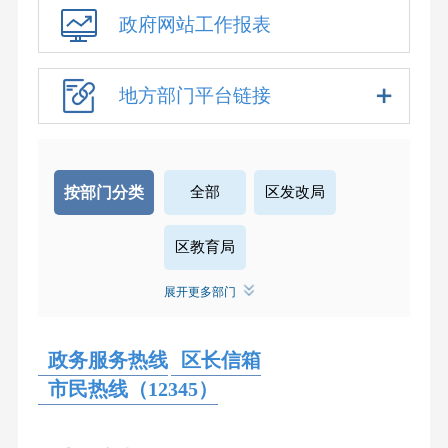
政府网站工作报表
地方部门平台链接
按部门分类
全部
区发改局
区教育局
展开更多部门
区经济信息化和科技创新局
政务服务热线
区民政局
区长信箱
区司法局
市民热线（12345）
区财政局
区人社局