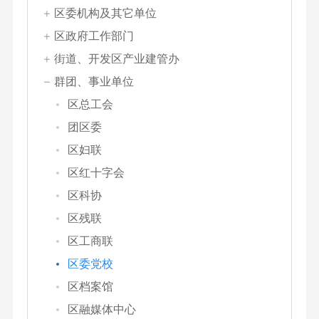
区委机构及其它单位
区政府工作部门
街道、开发区产业建管办
群团、事业单位
区总工会
团区委
区妇联
区红十字会
区科协
区残联
区工商联
区委党校
区档案馆
区融媒体中心