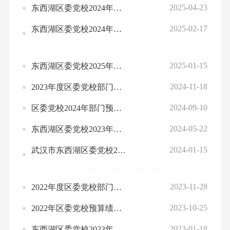
2025-04-23
东西湖区委党校2024年部门整体、项目绩效自评情况表、汇总表
2025-02-17
东西湖区委党校2024年度部门预算绩效运行监控情况
2025-01-15
东西湖区委党校2025年部门预算公开
2024-11-18
2023年度区委党校部门决算公开
2024-09-10
区委党校2024年部门预算绩效运行监控情况统计表
2024-05-22
东西湖区委党校2023年度部门整体、项目绩效自评情况
2024-01-15
武汉市东西湖区委党校2024 年部门预算公开
2023-11-28
2022年度区委党校部门决算公开
2023-10-25
2022年区委党校预算绩效评价结果应用情况统计表
2023-01-18
东西湖区委党校2023年部门预算公开