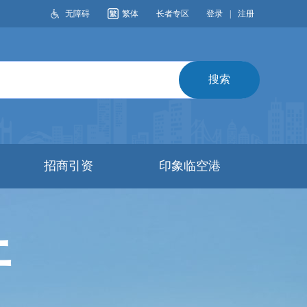
无障碍
繁体
长者专区
登录
|
注册
搜索
招商引资
印象临空港
开