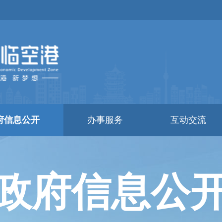
府信息公开
办事服务
互动交流
政府信息公