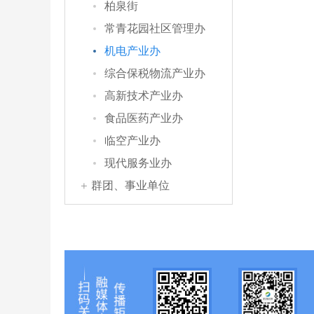
柏泉街
常青花园社区管理办
机电产业办
综合保税物流产业办
高新技术产业办
食品医药产业办
临空产业办
现代服务业办
群团、事业单位