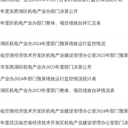
24年度东西湖区机电产业办部门决算公开
24年度区机电产业办部门整体、项目绩效自评汇总表
湖区机电产业办2024年度部门预算绩效运行监控情况
临空港经济技术开发区机电产业建设管理办公室2025年部门预
市东西湖区机电产业办2023年度部门决算公开
产业办2024年部门预算绩效运行监控情况统计表
湖区机电产业办2023年度部门整体、项目绩效自评情况表
临空港经济技术开发区机电产业建设管理办公室2024年部门预
22年度武汉临空港经济技术开发区机电产业建设管理办公室部门