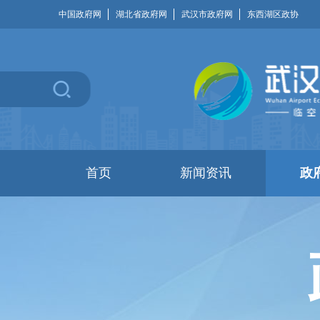
中国政府网
湖北省政府网
武汉市政府网
东西湖区政协
首页
新闻资讯
政