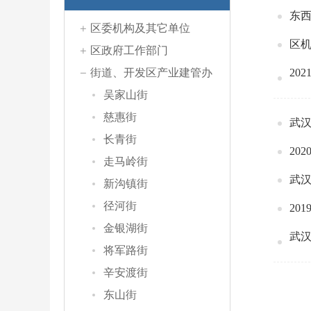
东西
区委机构及其它单位
区机
区政府工作部门
街道、开发区产业建管办
20
吴家山街
慈惠街
武汉
长青街
20
走马岭街
武汉
新沟镇街
径河街
20
金银湖街
武汉
将军路街
辛安渡街
东山街