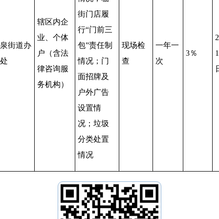
街门店履
辖区内企
行“门前三
业、个体
2
泉街道办
包”责任制
现场检
一年一
户（含法
3％
处
情况；门
查
次
律咨询服
面招牌及
务机构）
户外广告
设置情
况；垃圾
分类处置
情况