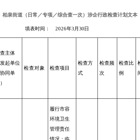
柏泉街道（日常／专项／综合查一次）涉企行政检查计划文本
填表时间：
2026
年3月30日
查主体
发起单位
检查
方
检查
频
检查
比
检查
对象
检查
项目
协同单
式
次
例
）
履行市容
环境卫生
管理责任
情况；临