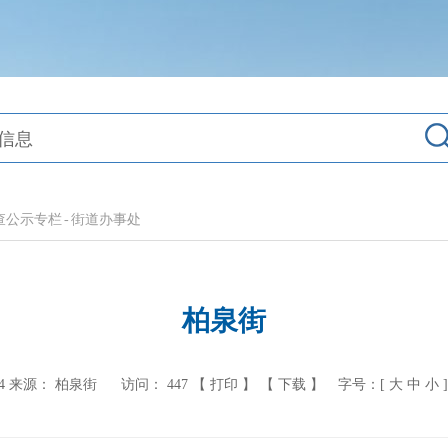
查公示专栏
-
街道办事处
柏泉街
4
来源： 柏泉街
访问：
447
【 打印 】
【 下载 】
字号：[
大
中
小
]