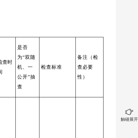
是否
为“双随
备注
（检
检查
时
机、一
检查
标准
查必要
间
公开”
抽
性）
查
触碰展开