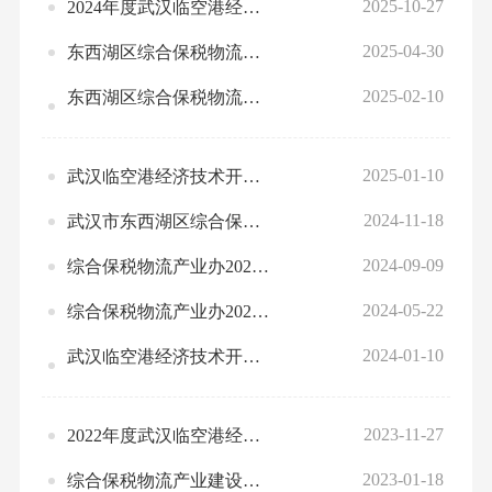
2025-10-27
2024年度武汉临空港经济技术开发区综合保税物流产业建设管理办公室部门决算公开
2025-04-30
东西湖区综合保税物流产业办2024年部门整体、项目绩效自评汇总表
2025-02-10
东西湖区综合保税物流办2024年度部门预算绩效运行监控情况
2025-01-10
武汉临空港经济技术开发区综合保税物流产业办2025年部门预算公开
2024-11-18
武汉市东西湖区综合保税物流办2023年度部门决算公开
2024-09-09
综合保税物流产业办2024年部门预算绩效运行监控情况统计表
2024-05-22
综合保税物流产业办2023年度部门整体、项目绩效自评情况
2024-01-10
武汉临空港经济技术开发区综合保税物流产业建设管理办公室2024 年部门预算
2023-11-27
2022年度武汉临空港经济技术开发区综合保税物流产业建设管理办公室部门决算公开
2023-01-18
综合保税物流产业建设管理办公室2023年部门预算公开