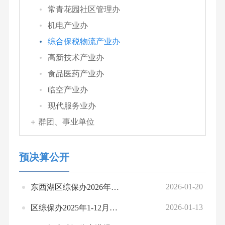
常青花园社区管理办
机电产业办
综合保税物流产业办
高新技术产业办
食品医药产业办
临空产业办
现代服务业办
群团、事业单位
预决算公开
2026-01-20
东西湖区综保办2026年部门预算公开
2026-01-13
区综保办2025年1-12月份部门整体、项目绩效运行监控情况统计表