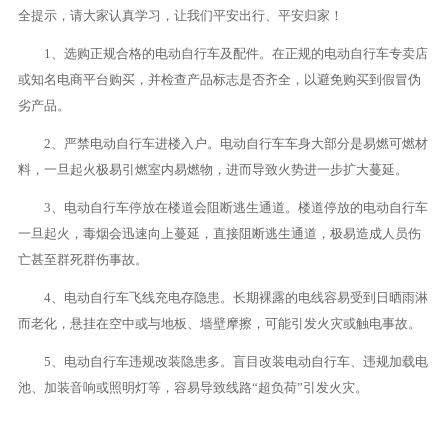
全提示，请大家认真学习，让我们平安出行、平安归家！
1、选购正规合格的电动自行车及配件。在正规的电动自行车专卖店
或知名电商平台购买，并检查产品标志是否齐全，以避免购买到假冒伪
劣产品。
2、严禁电动自行车进楼入户。电动自行车车身大部分是易燃可燃材
料，一旦起火极易引燃室内易燃物，进而导致火势进一步扩大蔓延。
3、电动自行车停放在楼道会阻断逃生通道。楼道停放的电动自行车
一旦起火，毒烟会迅速向上蔓延，直接阻断逃生通道，极易造成人员伤
亡甚至群死群伤事故。
4、电动自行车飞线充电存隐患。长期裸露的电线容易受到日晒雨淋
而老化，悬挂在空中或与地板、墙壁摩擦，可能引发火灾或触电事故。
5、电动自行车违规改装隐患多。盲目改装电动自行车、违规加载电
池、加装音响或照明灯等，容易导致线路“超负荷”引发火灾。