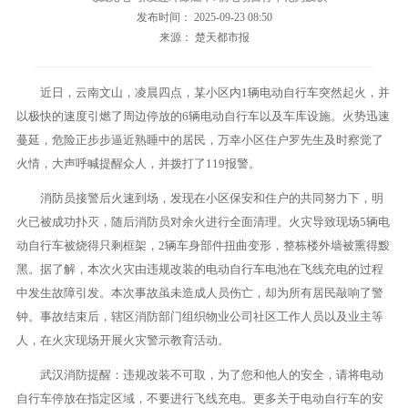
发布时间： 2025-09-23 08:50
来源： 楚天都市报
近日，云南文山，凌晨四点，某小区内1辆电动自行车突然起火，并
以极快的速度引燃了周边停放的6辆电动自行车以及车库设施。火势迅速
蔓延，危险正步步逼近熟睡中的居民，万幸小区住户罗先生及时察觉了
火情，大声呼喊提醒众人，并拨打了119报警。
消防员接警后火速到场，发现在小区保安和住户的共同努力下，明
火已被成功扑灭，随后消防员对余火进行全面清理。火灾导致现场5辆电
动自行车被烧得只剩框架，2辆车身部件扭曲变形，整栋楼外墙被熏得黢
黑。据了解，本次火灾由违规改装的电动自行车电池在飞线充电的过程
中发生故障引发。本次事故虽未造成人员伤亡，却为所有居民敲响了警
钟。事故结束后，辖区消防部门组织物业公司社区工作人员以及业主等
人，在火灾现场开展火灾警示教育活动。
武汉消防提醒：违规改装不可取，为了您和他人的安全，请将电动
自行车停放在指定区域，不要进行飞线充电。更多关于电动自行车的安