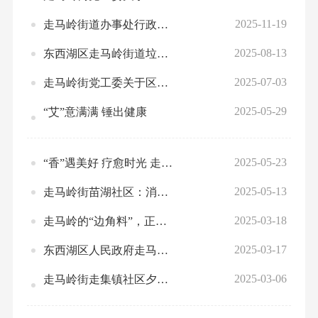
2025-11-19
走马岭街道办事处行政执法人员执法证遗失作废公告
2025-08-13
东西湖区走马岭街道垃圾分类小课堂，吹来绿色环保新风尚
2025-07-03
走马岭街党工委关于区委第八轮农业用地使用情况专项巡察反馈意见整改进展情况的通报
2025-05-29
“艾”意满满 锤出健康
2025-05-23
“香”遇美好 疗愈时光 走集镇社区开展芳香解压活动
2025-05-13
走马岭街苗湖社区：消防安全常抓不懈 实战演练警钟长鸣
2025-03-18
走马岭的“边角料”，正变身“金角银边”
2025-03-17
东西湖区人民政府走马岭街道办事处行政执法人员执法证遗失作废公告
2025-03-06
走马岭街走集镇社区夕阳红音乐班新季开班