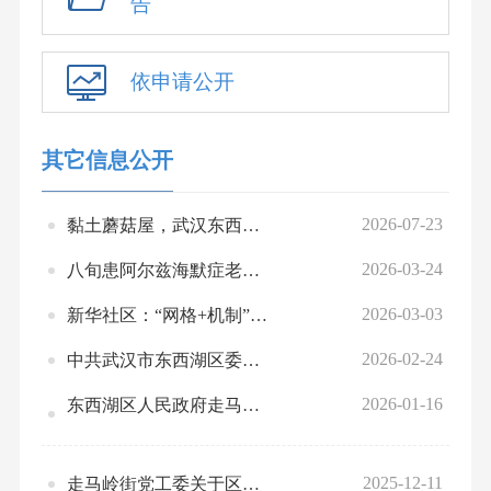
告
依申请公开
其它信息公开
2026-07-23
黏土蘑菇屋，武汉东西湖小朋友们邂逅夏日童话
2026-03-24
八旬患阿尔兹海默症老人走失8小时，东西湖走马岭上演“暖心接力”
2026-03-03
新华社区：“网格+机制”全链条守护 让困境儿童关爱“不断线”
2026-02-24
中共武汉市东西湖区委走马岭街道工作委员会关于2025年度法治政府建设情况的报告
2026-01-16
东西湖区人民政府走马岭街道办事处2025年度行政执法统计年报
2025-12-11
走马岭街党工委关于区委第九轮专项巡察和巡察“回头看”反馈意见整改进展情况的通报