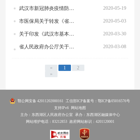
2020-05-19
武汉市新冠肺炎疫情防控指挥部综合组关于做好疫情防控资金结算工作的通知
2020-05-03
市医保局关于转发《省医疗保障局关于疫情期间将核酸检测等项目临时纳入医保目录的通知》的通知
2020-03-30
关于印发《武汉市基本医疗保险特殊药品使用管理办法》的通知
2020-03-08
省人民政府办公厅关于进一步做实城乡居民基本医疗保险市级统筹工作的实施意见
«
1
2
»
鄂公网安备 42011202000161
工信部ICP备案号：鄂ICP备05016576号
支持IPv6
网站地图
主办：东西湖区人民政府办公室
承办：东西湖区融媒体中心
网站维护电话：83212853
政府网站标识：4201120001