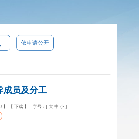
依申请公开
导成员及分工
印 】
【 下载 】
字号：[
大
中
小
]