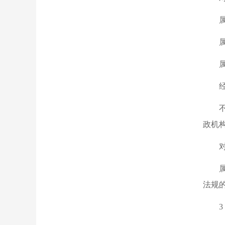
政机
法规