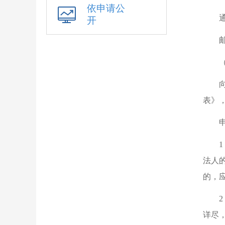
依申请公
开
邮
表》
法人
的，
详尽