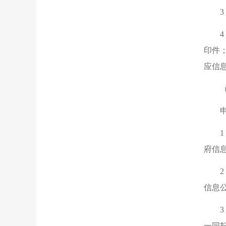
印件
应信
府信
信息
一同扫