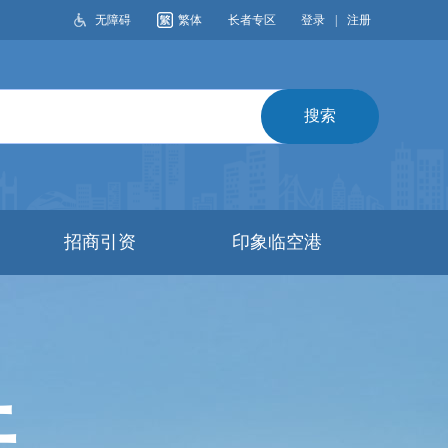
无障碍
繁体
长者专区
登录
|
注册
搜索
招商引资
印象临空港
开