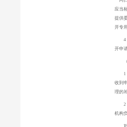
应当
提供
开专
开申
收到
理的
机构