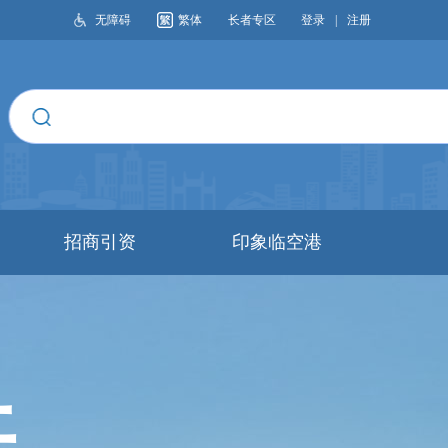
无障碍
繁体
长者专区
登录
|
注册
搜索
招商引资
印象临空港
开