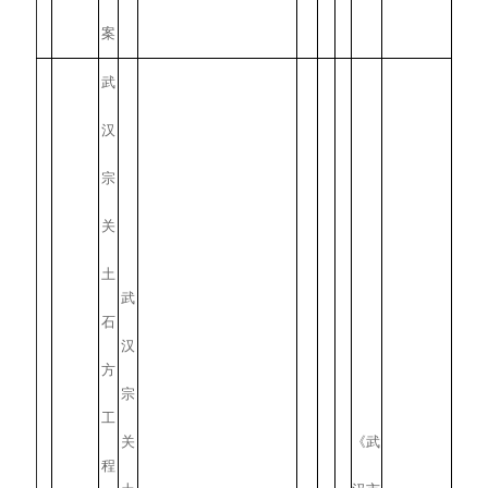
案
武
汉
宗
关
土
武
石
汉
方
宗
工
关
《武
程