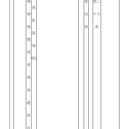
倾
筑
第二
营
倒
垃
十六
者:
抛
圾
条
陈
撒
海
或
明)
者
堆
放
建
筑
垃