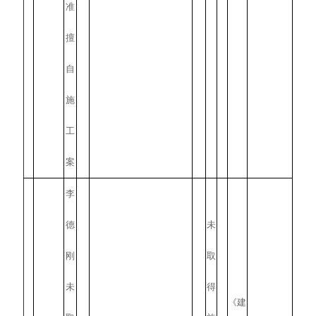
准
擅
自
施
工
案
李
德
未
刚
取
未
得
《建