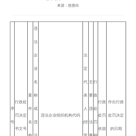
来源：慈惠街
违
法
企
法
业
定
名
代
主
行
案
称
表
要
政
行政处
行政
作出行政
序
件
或
人
违
处
罚决定
违法企业组织机构代码
处罚
处罚决定
号
名
违
(经
法
罚
书文号
依据
的日期
称
法
营
事
种