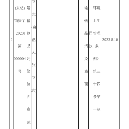
立
(东慈)
运
输
环境
志
罚决字
输
物
卫生
(自
[2023]
物
品
罚
管理
2
然
2023.8.10
第
品
污
款
条
人:
000004
污
染
例》
张
号
染
路
第三
立
路
面
十四
志)
面
条第
案
一款
武