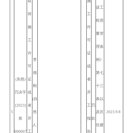
取
施
设工
得
工
程质
施
许
量管
工
可
理条
许
证
李
例》
可
或
德
第七
(东慈)
证
者
刚
十三
罚决字
或
开
(自
条以
[2023]
者
工
罚
5
然
及区
2023.9.8
第
开
报
款
人:
住建
000007
工
告