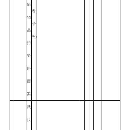
输
者:
物
余
品
英)
污
染
路
面
案
武
汉