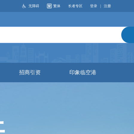
无障碍
繁体
长者专区
登录
|
注册
搜索
招商引资
印象临空港
开