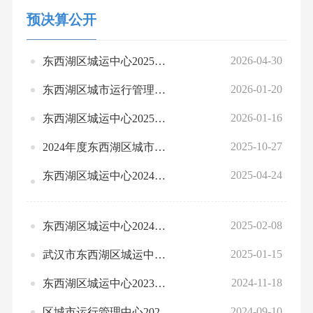
预决算公开
2026-04-30
东西湖区城运中心2025年部门整体、项目绩效自评情况表和汇总表
2026-01-20
东西湖区城市运行管理中心2026年预算公开
2026-01-16
东西湖区城运中心2025年度绩效运行监控情况统计表
2025-10-27
2024年度东西湖区城市运行管理中心部门决算公开
2025-04-24
东西湖区城运中心2024年度部门预算绩效项目及整体自评汇总表
2025-02-08
东西湖区城运中心2024年度部门预算绩效运行监控情况
2025-01-15
武汉市东西湖区城运中心2025年部门预算公开
2024-11-18
东西湖区城运中心2023年度部门决算公开
2024-09-10
区城市运行管理中心2024年1-7月份绩效运行监控情况统计表