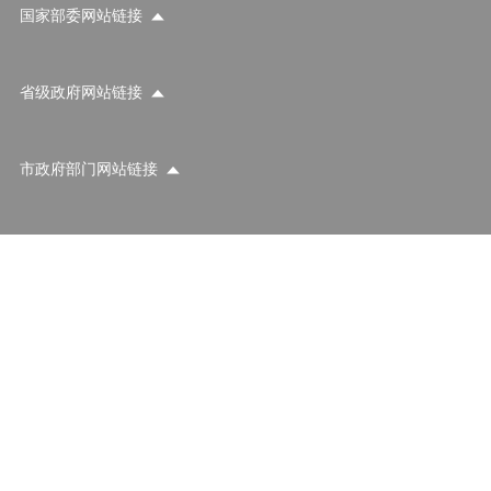
国家部委网站链接
省级政府网站链接
市政府部门网站链接
各区政府部门网站链接
推荐访问网站
国家部委网站
省级政府网站
市政府部门网站
鄂公网安备 42011202000161
工信部ICP备案号：鄂ICP备05016576号
支持IPv6
网站地图
各区政府部门网站
推荐访问网站
主办：东西湖区人民政府办公室
承办：东西湖区融媒体中心
网站维护电话：83212853
政府网站标识：4201120001
外交部
国防部
国家发展和改革委员会
教育部
科学技术部
工业和信息化部