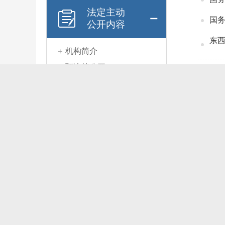
法定主动
国务
公开内容
东西
机构简介
预决算公开
携手
信息公开年报
孤
其它信息公开
东
政府信息
关于
公开工作
年度报告
区残
依申请公
关于
开
区残