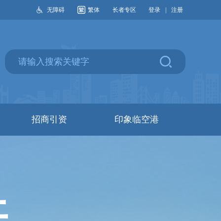
无障碍
繁体
长者专区
登录
|
注册
招商引资
印象临空港
开