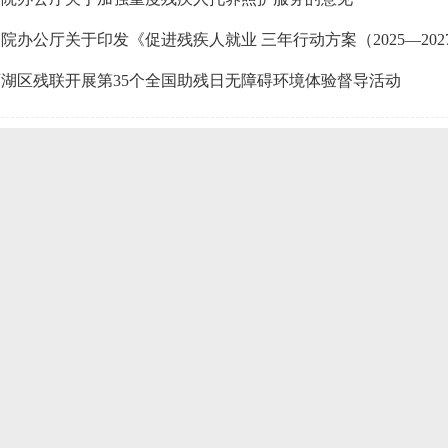
院办公厅关于印发《促进残疾人就业 三年行动方案（2025—20
湖区残联开展第35个全国助残日无障碍环境体验督导活动
“星星的孩子” ，东西湖区共融同行暖人心
独症孩子走进萝卜快跑，体验人生首次自动驾驶之旅
西湖视障跑者，挑战全马！
开展2025年武汉市残疾人按比例就业情况联网认证工作的通知
联2024年度行政执法统计年报
开展2024年武汉市用人单位按比例安排残疾人就业申报审核工
联2023年度行政执法统计年报