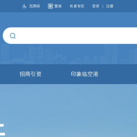
无障碍
繁体
长者专区
登录
|
注册
搜索
招商引资
印象临空港
开