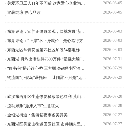
社会民生
2026-08-05
关爱环卫工人11年不间断 这家爱心企业为东西湖环卫工送“甘甜”
2026-08-05
避暑纳凉 静心品读
视频资讯
机关作风
2026-08-03
东湖评论：涵养正确政绩观，绘就发展“新画卷”
2026-08-03
东湖评论：“上岸”不止身就位，走心笃行方致远
新闻轶事
2026-08-03
东西湖区常青花园第四社区加装54部电梯托举幸福感
2026-07-31
东西湖 月均出港快件7500万件 “最强大脑”让快递学会自己认路
2026-07-29
“红书包”搭起连心桥 三方联动破解小区治理难题
2026-07-29
物流园“小候鸟”暑托班： 让团聚不只是“见一面”
2026-07-28
武汉东西湖区生态修复释放绿色红利 荒山变“花园”引来企业扎堆
2026-07-28
流动摊贩“撤摊入市”生意红火
2026-07-27
金银湖街道：集装箱夜市各美其美
2026-07-27
东西湖区吴家山街道田园社区 市井烟火里的幸福家园