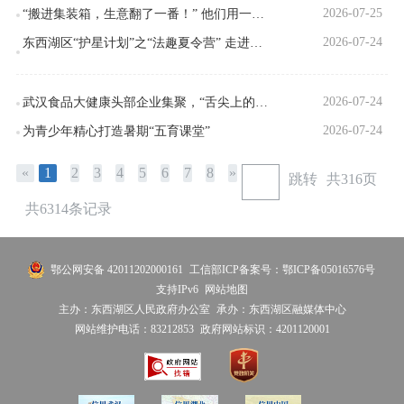
2026-07-25
“搬进集装箱，生意翻了一番！” 他们用一座幸福集市留住城市烟火
2026-07-24
东西湖区“护星计划”之“法趣夏令营” 走进区新时代文明实践中心
2026-07-24
武汉食品大健康头部企业集聚，“舌尖上的工匠”同台比拼
2026-07-24
为青少年精心打造暑期“五育课堂”
«
1
2
3
4
5
6
7
8
»
跳转
共316页
共6314条记录
鄂公网安备 42011202000161
工信部ICP备案号：鄂ICP备05016576号
支持IPv6
网站地图
主办：东西湖区人民政府办公室
承办：东西湖区融媒体中心
网站维护电话：83212853
政府网站标识：4201120001