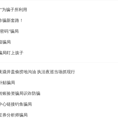
”为骗子所利用
诈骗新套路！
密码”骗局
箱骗局
骗局盯上孩子
夜撬井盖偷捞地沟油 执法夜巡当场抓现行
补贴骗局
转账验资骗局识诈防骗
中心链接钓鱼骗局
证券分析师骗局