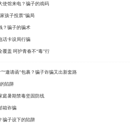
大使馆来电？骗子的戏码
我家孩子投票”骗局
钱？骗子的骗术
电话卡设局行骗
覆盖 呵护青春不“毒”行
卡片”“邀请函”包裹？骗子诈骗又出新套路
子的陷阱
家庭暑期禁毒坚固防线
邮箱诈骗
？骗子设下的陷阱