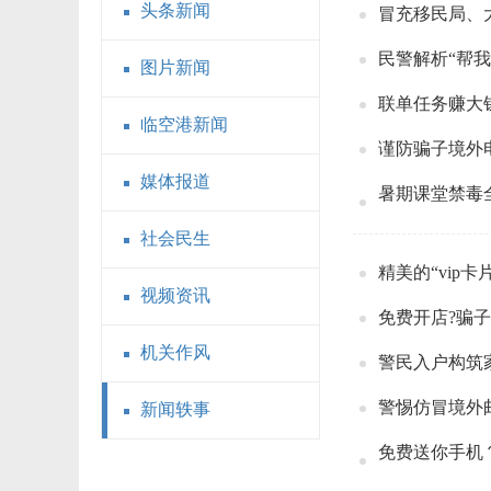
头条新闻
冒充移民局、
民警解析“帮
图片新闻
联单任务赚大
临空港新闻
谨防骗子境外
媒体报道
暑期课堂禁毒全
社会民生
精美的“vip
视频资讯
免费开店?骗
机关作风
警民入户构筑
警惕仿冒境外
新闻轶事
免费送你手机