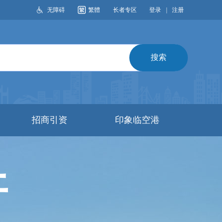
无障碍
繁體
长者专区
登录
|
注册
搜索
招商引资
印象临空港
开