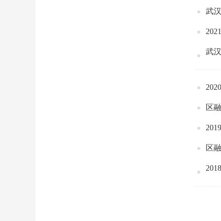
武汉
20
武汉
20
区融
20
区融
20