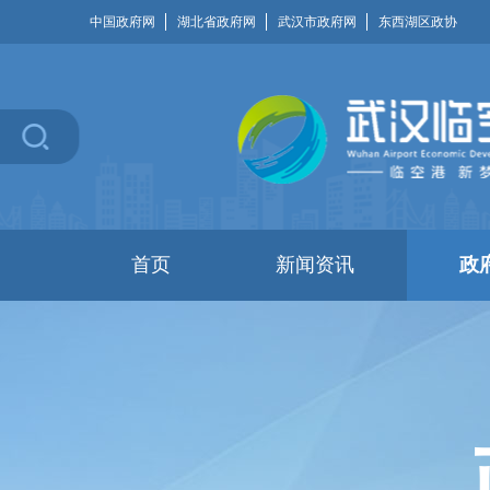
中国政府网
湖北省政府网
武汉市政府网
东西湖区政协
首页
新闻资讯
政