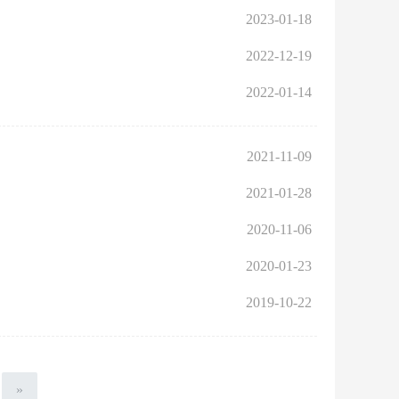
2023-01-18
2022-12-19
2022-01-14
2021-11-09
2021-01-28
2020-11-06
2020-01-23
2019-10-22
»