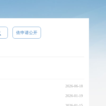
依申请公开
2026-06-18
2026-01-19
2026-01-15