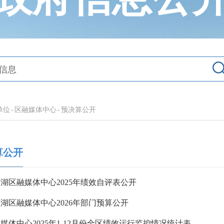
单位
-
区融媒体中心
-
预决算公开
算公开
湖区融媒体中心2025年绩效自评表公开
湖区融媒体中心2026年部门预算公开
媒体中心2025年1-12月份全区绩效运行监控情况统计表