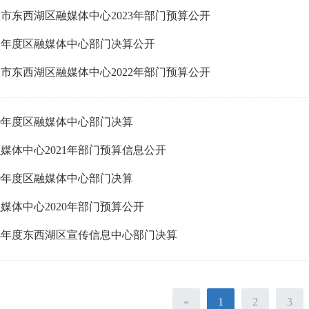
市东西湖区融媒体中心2023年部门预算公开
21年度区融媒体中心部门决算公开
市东西湖区融媒体中心2022年部门预算公开
20年度区融媒体中心部门决算
媒体中心2021年部门预算信息公开
19年度区融媒体中心部门决算
媒体中心2020年部门预算公开
18年度东西湖区宣传信息中心部门决算
«
1
2
3