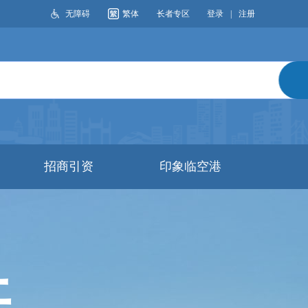
无障碍
繁体
长者专区
登录
|
注册
搜索
招商引资
印象临空港
开