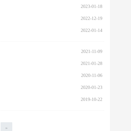
2023-01-18
2022-12-19
2022-01-14
2021-11-09
2021-01-28
2020-11-06
2020-01-23
2019-10-22
»