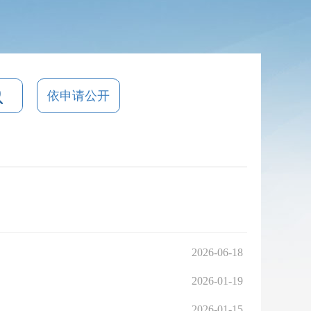
依申请公开
2026-06-18
2026-01-19
2026-01-15