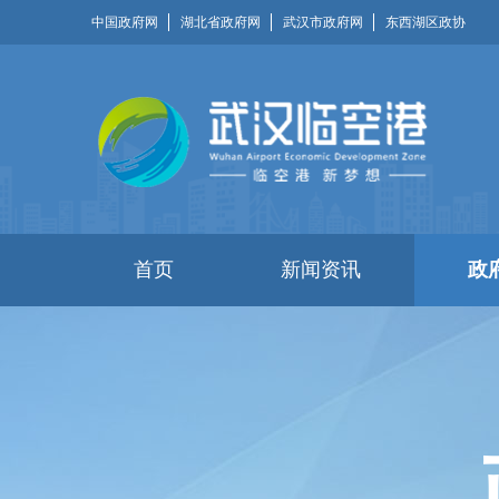
中国政府网
湖北省政府网
武汉市政府网
东西湖区政协
首页
新闻资讯
政