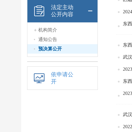
法定主动
20
公开内容
东西
机构简介
通知公告
东西
预决算公开
武汉
20
依申请公
开
东西
20
武汉
20