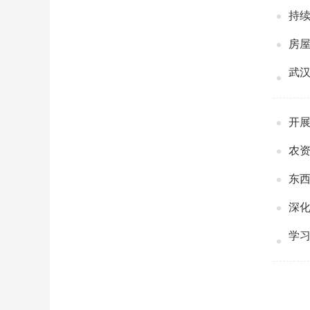
持续
房
武
开
农
东
深
学