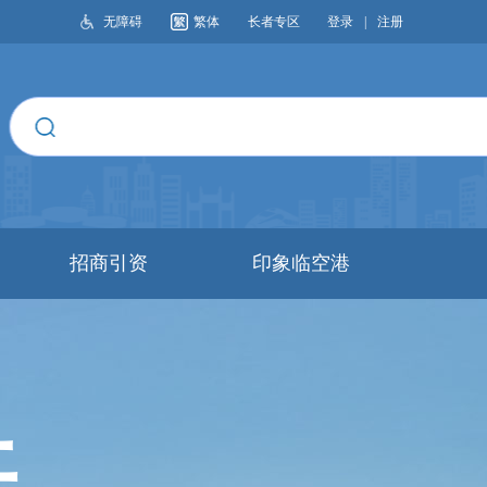
无障碍
繁体
长者专区
登录
|
注册
搜索
招商引资
印象临空港
开