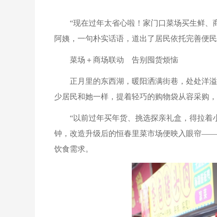
“现在过年太省心啦！家门口菜场买生鲜、
阿姨，一句朴实话语，道出了居民依托完善便民
菜场＋商场联动 告别囤货烦恼
正月里的东西湖，暖阳洒满街巷，处处洋溢
少居民和她一样，提着轻巧的购物袋从容采购，
“以前过年买年货、挑选探亲礼盒，得拉着
钟，改造升级后的恒春里菜市场便映入眼帘——
饮食需求。