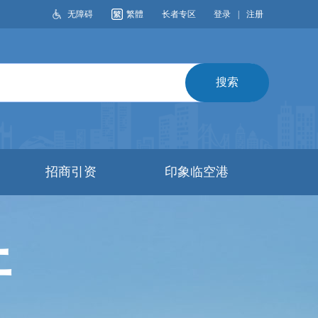
无障碍
繁體
长者专区
登录
|
注册
搜索
招商引资
印象临空港
开