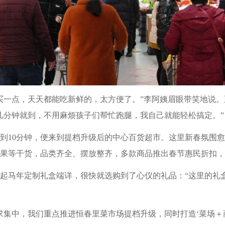
买一点，天天都能吃新鲜的，太方便了。”李阿姨眉眼带笑地说
几分钟就到，不用麻烦孩子们帮忙跑腿，我自己就能轻松搞定。”
到10分钟，便来到提档升级后的中心百货超市。这里新春氛围
果等干货，品类齐全、摆放整齐，多款商品推出春节惠民折扣，
起马年定制礼盒端详，很快就选购到了心仪的礼品：“这里的礼
求集中，我们重点推进恒春里菜市场提档升级，同时打造‘菜场＋