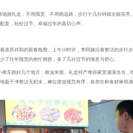
商场挑礼盒，不用囤货、不用跑远路，步行十几分钟就全能买齐。
配套，轻松过节、幸福过年的真切心声。
着喜庆祥和的新春氛围。上午10时许，李阿姨沿着整洁的步行
少了往年囤货的匆忙拥挤，多了几分过节的惬意与舒心。
小推车跑好几个地方，粮油米面、礼盒特产堆得家里满满当当，吃
地面干净整洁无积水，摊位摆放规范有序，各类生鲜食材琳琅满