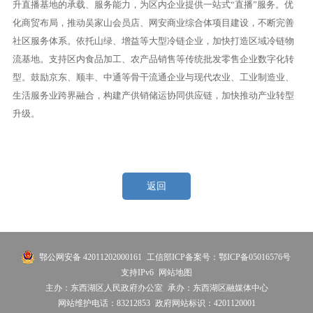
升直播基地的承载、服务能力，为区内企业提供一站式“直播”服务。优
化商贸布局，推动吴家山会员店、网安商业综合体项目建设，不断完善
社区服务体系。依托山绿、增益等大型冷链企业，加快打造区域冷链物
流基地。支持区内食品加工、农产品销售等传统批发零售企业数字化转
型。鼓励京东、顺丰、中通等骨干流通企业与现代农业、工业制造业、
生活服务业跨界融合，构建产供销储运协同供应链，加快推动产业转型
升级。
返回
鄂公网安备 42011202000161
工信部ICP备案号：鄂ICP备05016576号
支持IPv6
网站地图
主办：东西湖区人民政府办公室
承办：东西湖区融媒体中心
网站维护电话：83212853
政府网站标识：4201120001