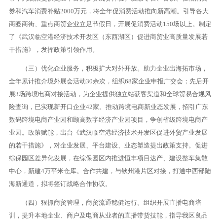
券和汽车消费补贴2000万元，将全年促消费活动推向新高潮。引导各大
商圈商街、重点商贸企业立足节假日，开展促消费活动150场以上。制定
了《武汉临空港经济技术开发区（东西湖区）促进商贸业高质量发展若
干措施》，发挥政策引领作用。
（三）优化企业服务，积极扩大对外开放。助力企业出海拓市场，
全年累计推介境外展会活动30余次，组织68家企业申报广交会；先后开
展3场跨境电商对接活动，为企业提供独立站获客渠道和全球贸易合规风
险查询，已实现新开口企业42家。推动跨境电商新业态发展，招引广东
数码跨境电商产业园和颐高数字经济产业园项目，争创省级跨境电商产
业园。政策赋能，出台《武汉临空港经济技术开发区促进外贸产业发展
的若干措施》，对企业发展、平台建设、业态塑造提出政策支持。促进
综保园区差异化发展，在综保园区内推进恒丰项目达产、建设整车集散
中心，新建4万平米仓库。合作共建，与钦州港片区对接，打通中西部陆
海新通道，拟将签订战略合作协议。
（四）狠抓商贸管理，商贸流通稳健运行。组织开展直播电商培
训，提升本地企业、商户及电商从业者的直播带货技能，指导我区良品