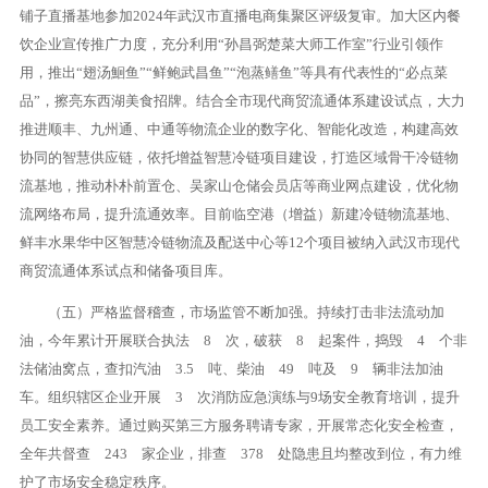
铺子直播基地参加2024年武汉市直播电商集聚区评级复审。加大区内餐
饮企业宣传推广力度，充分利用“孙昌弼楚菜大师工作室”行业引领作
用，推出“翅汤鮰鱼”“鲜鲍武昌鱼”“泡蒸鳝鱼”等具有代表性的“必点菜
品”，擦亮东西湖美食招牌。结合全市现代商贸流通体系建设试点，大力
推进顺丰、九州通、中通等物流企业的数字化、智能化改造，构建高效
协同的智慧供应链，依托增益智慧冷链项目建设，打造区域骨干冷链物
流基地，推动朴朴前置仓、吴家山仓储会员店等商业网点建设，优化物
流网络布局，提升流通效率。目前临空港（增益）新建冷链物流基地、
鲜丰水果华中区智慧冷链物流及配送中心等12个项目被纳入武汉市现代
商贸流通体系试点和储备项目库。
（五）严格监督稽查，市场监管不断加强。持续打击非法流动加
油，今年累计开展联合执法 8 次，破获 8 起案件，捣毁 4 个非
法储油窝点，查扣汽油 3.5 吨、柴油 49 吨及 9 辆非法加油
车。组织辖区企业开展 3 次消防应急演练与9场安全教育培训，提升
员工安全素养。通过购买第三方服务聘请专家，开展常态化安全检查，
全年共督查 243 家企业，排查 378 处隐患且均整改到位，有力维
护了市场安全稳定秩序。