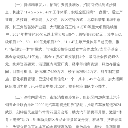
（一）持续精准发力，招商引资提质增效。招商引资机制逐步健
全，构建了“1＋5＋5＋5＋N”工作体系，实现全区招商“一盘棋”。通过产
业链、科技链、资本链、人才链、园区链等方式，北京影谱集团华中总
部、长三角智荟港产业园、大湾区金石三维3D打印等重大项目陆续落
户，2024年共签约30亿元以上重大项目8个，总投资380亿元，其中百亿
级项目1个，50－100亿元项目3个，“1＋4”主导产业体系日趋完善。推
行“招创投一体”新模式，与湖北长投等优质资本合作成立7支母子基金，
基金总规模达81亿元，“基金＋股权”直投项目4个，吸引社会投资45亿
元。统筹资源要素，清理区内闲置厂房、楼宇等招商资源，释放存量空
间，目前可租用厂房面积174.99万方、楼宇面积84.2万方。科学制定措
施，强化项目管理，已流转项目信息153个，其中，45个在谈。加大招商
队伍培训力度，已开展集中培训15次，提升招商团队专业能力。
（二）深挖内需潜力，市场消费稳步复苏。组织区内20家限上汽车
销售企业联合推出“2000元汽车消费抵用券”活动，推动汽车展销进2024
武汉一刻钟便民生活节常青花园分会场，助力汽车消费再升级。激活“体
育＋消费”活力，组织动员辖区食品企业参加龙舟赛、赛马节、搏击赛集
市，为观众提供更加丰富的参赛观赛体验。发放零售、餐饮、住宿消费