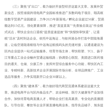
（三）聚焦“扩出口”，着力做好开放型经济这篇大文章。发展外贸
新业态，按照省级跨境电商产业园标准推进广东数码电子项目、颐高枢
纽数字贸易产业园建设，力争2025年新落地／孵化企业超过50家，贸易
额达到15亿元。强化要素保障，推进“直提直装”“先查验后装运”作业模
式试点，帮扶企业出口退税“提质提速提效”和“快报快审快退”，让退
税“活水”及时到达企业。依托中远海运，与钦州港合作打造中部陆海通
道，让临空港陆港枢纽与中远海运航线码头的无缝对接，以通道建设为
区内企业提供一站式运输服务。培育市场主体，帮扶联塑、TCL、扬子
江等重点工业企业畅外贸通运输线路；协调亚心医院、美团进口医药项
目的通关、仓储、分拨工作；发挥外贸综合服务中心功能，帮扶区内工
业、专精特新、高新技术企业开展国际市场分析、全球品牌推广、工业
选品等服务，力争实现新开口企业30家以上。
（四）聚焦“建体系”，着力做好现代商贸流通体系建设这篇大文
章。推进电商平台与区内食品生产、农业种植、医疗大健康等产业加强
合作。加快培育电商直播人才，帮助企业打造高素质、专业化的直播团
队。引导住宿、餐饮等企业开展直播电商业务。指导良品铺子、旭东提