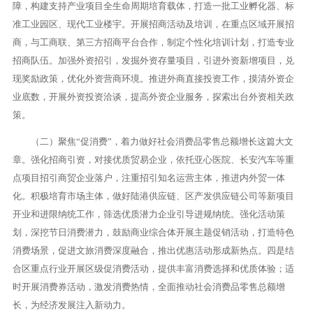
障，构建支持产业项目全生命周期培育载体，打造一批工业孵化器、标
准工业园区、现代工业楼宇。开展招商活动及培训，在重点区域开展招
商，与工商联、第三方招商平台合作，制定个性化培训计划，打造专业
招商队伍。加强外资招引，发掘外资存量项目，引进外资新增项目，兑
现奖励政策，优化外资营商环境。推进外商直接投资工作，摸清外资企
业底数，开展外资投资洽谈，提高外资企业服务，探索出台外资相关政
策。
（二）聚焦“促消费”，着力做好社会消费品零售总额增长这篇大文
章。强化招商引资，对接优质贸易企业，依托亚心医院、长安汽车等重
点项目招引商贸企业落户，注重招引知名运营主体，推进内外贸一体
化。积极培育市场主体，做好陆港供应链、区产发供应链公司等新项目
开业和进限纳统工作，筛选优质潜力企业引导进规纳统。强化活动策
划，深挖节日消费潜力，鼓励商业综合体开展主题促销活动，打造特色
消费场景，促进文旅消费深度融合，推出优惠活动形成新热点。四是结
合区重点行业开展区级促消费活动，提供丰富消费选择和优质体验；适
时开展消费券活动，激发消费热情，全面推动社会消费品零售总额增
长，为经济发展注入新动力。