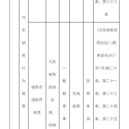
条、第三十三
条
汽
车
《汽车销售管
销
理办法》(商
售
务部令2017
汽车
行
一
年1号)第二十
销售
为
般
区
条、第二十一
销售市
的供
检
检
实地
商
条、第二十三
场秩序
应
查
查
核查
务
条、第二十四
检查
商、
事
局
条、第二十五
经销