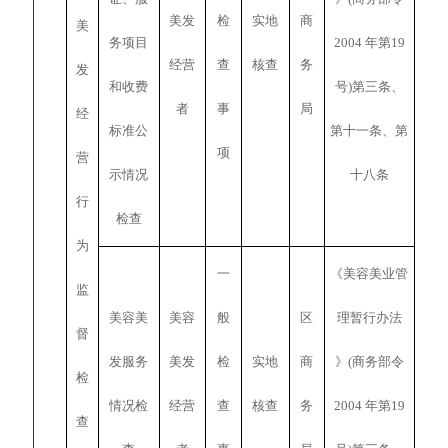
美发
检
实地
商
美
务项目
2004 年第19
经营
查
核查
务
发
和收费
号)第三条、
者
事
局
经
标准公
第十一条、第
项
营
示情况
十八条
行
检查
为
一
《美容美业管
监
美容美
美容
般
区
理暂行办法
督
发服务
美发
检
实地
商
》(商务部令
检
情况检
经营
查
核查
务
2004 年第19
查