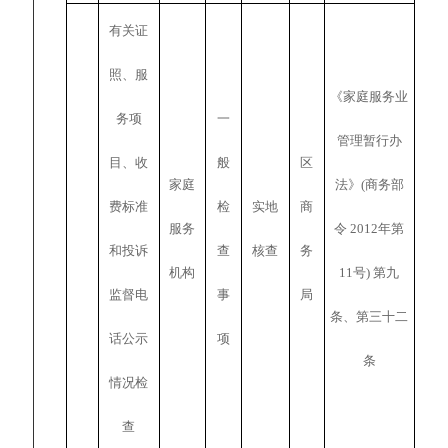
有关证
照、服
《家庭服务业
务项
一
管理暂行办
目、收
般
区
家庭
法》(商务部
费标准
检
实地
商
服务
令 2012年第
和投诉
查
核查
务
机构
11号) 第九
监督电
事
局
条、第三十二
话公示
项
条
情况检
查