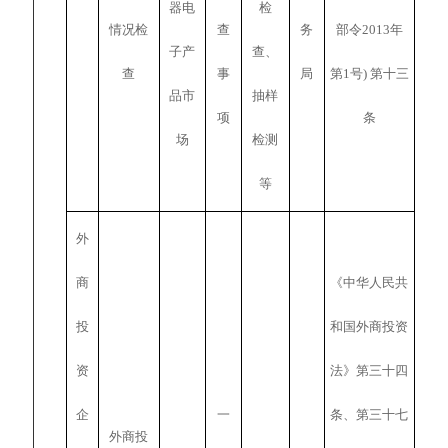
器电
检
情况检
查
务
部令2013年
子产
查、
查
事
局
第1号) 第十三
品市
抽样
项
条
场
检测
等
外
商
《中华人民共
投
和国外商投资
资
法》第三十四
企
一
条、第三十七
外商投