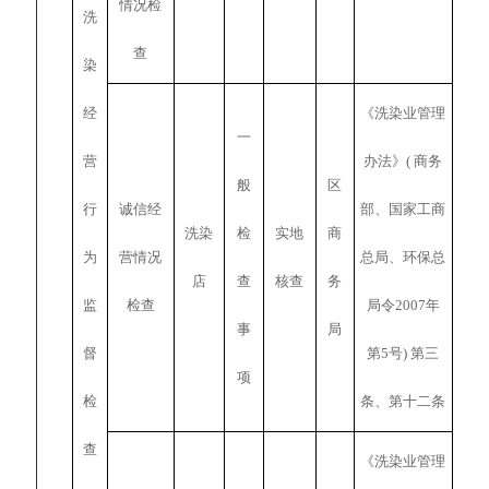
情况检
洗
查
染
经
《洗染业管理
一
营
办法》( 商务
般
区
行
诚信经
部、国家工商
洗染
检
实地
商
为
营情况
总局、环保总
店
查
核查
务
监
检查
局令2007年
事
局
督
第5号) 第三
项
检
条、第十二条
查
《洗染业管理