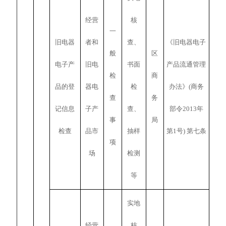
经营
核
一
旧电器
者和
查、
《旧电器电子
般
区
电子产
旧电
书面
产品流通管理
检
商
品的登
器电
检
办法》(商务
查
务
记信息
子产
查、
部令2013年
事
局
检查
品市
抽样
第1号) 第七条
项
场
检测
等
实地
经营
核