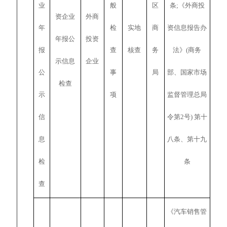
业
般
区
条;《外商投
资企业
外商
年
检
实地
商
资信息报告办
年报公
投资
报
查
核查
务
法》(商务
示信息
企业
公
事
局
部、国家市场
检查
示
项
监督管理总局
信
令第2号) 第十
息
八条、第十九
检
条
查
《汽车销售管