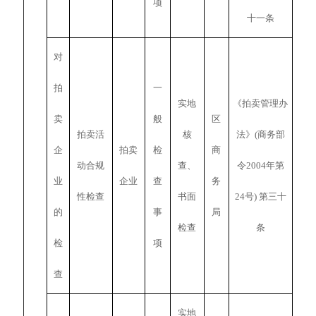
项
十一条
对
拍
一
实地
《拍卖管理办
卖
般
区
拍卖活
核
法》(商务部
企
拍卖
检
商
动合规
查、
令2004年第
业
企业
查
务
性检查
书面
24号) 第三十
的
事
局
检查
条
检
项
查
实地