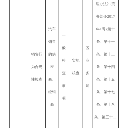
理办法》(商
务部令2017
汽车
年1号) 第十
一
销售
条、第十一
般
区
销售行
的供
条、第十二
检
实地
商
为合规
应
条、第十四
查
核查
务
性检查
商、
条、第十五
事
局
经销
条、第十七
项
商
条、第十八
条、第三十二