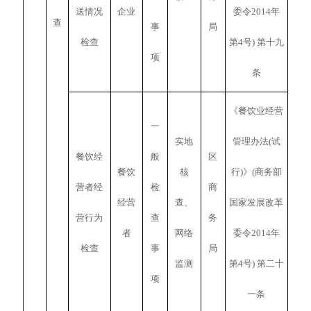
送情况
企业
委令2014年
查
事
局
检查
第4号) 第十九
项
条
《餐饮业经营
一
实地
管理办法(试
餐饮经
般
区
餐饮
核
行)》(商务部
营者经
检
商
经营
查、
国家发展改革
营行为
查
务
者
网络
委令2014年
检查
事
局
监测
第4号) 第二十
项
一条