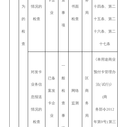
卡企
查
务
为
情况的
书面
十四条、第二
业
事
局
的
检查
检查
十五条、第二
项
检
十六条、第二
查
十七条
《单用途商业
一
对发卡
预付卡管理办
已备
般
区
业务信
法( 试行)》
案发
检
网络
商
息报送
(商
卡企
查
监测
务
情况的
务部令2012
业
事
局
检查
年第9号) 第三