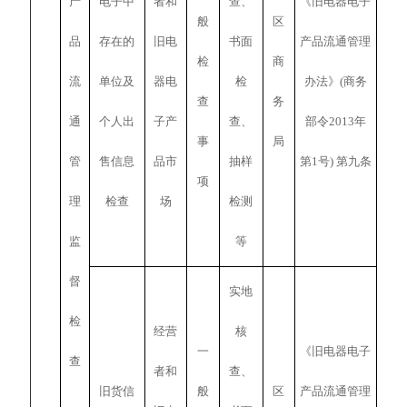
产
电子中
者和
查、
《旧电器电子
般
区
品
存在的
旧电
书面
产品流通管理
检
商
流
单位及
器电
检
办法》(商务
查
务
通
个人出
子产
查、
部令2013年
事
局
管
售信息
品市
抽样
第1号) 第九条
项
理
检查
场
检测
监
等
督
实地
检
经营
核
一
《旧电器电子
查
者和
查、
旧货信
般
区
产品流通管理