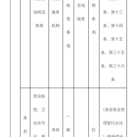
检
实地
商
动情况
服务
条、第十三
查
核查
务
检查
机构
条、第十四
事
局
条、第十五
项
条、第三十五
条、第三十六
条
营业执
照、卫
《美容美业管
一
美
生许可
理暂行办法
美容
般
区
容
证、服
》(商务部令