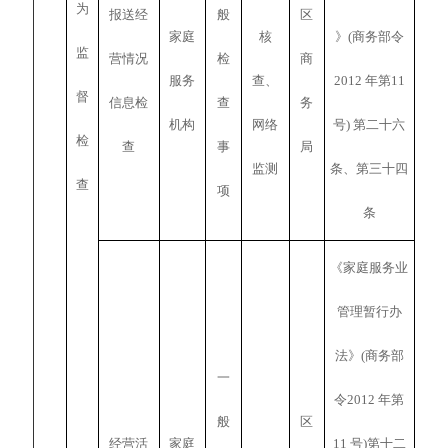
为
报送经
般
区
家庭
核
》(商务部令
监
营情况
检
商
服务
查、
2012 年第11
督
信息检
查
务
机构
网络
号) 第二十六
检
查
事
局
监测
条、第三十四
查
项
条
《家庭服务业
管理暂行办
法》(商务部
一
令2012 年第
般
区
经营活
家庭
11 号)第十二