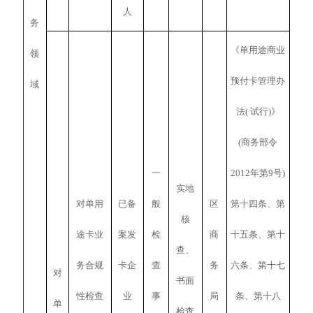
人
务
《单用途商业
领
预付卡管理办
域
法( 试行)》
(商务部令
一
2012年第9号)
实地
对单用
已备
般
区
第十四条、第
核
途卡业
案发
检
商
十五条、第十
查、
务合规
卡企
查
务
六条、第十七
对
书面
性检查
业
事
局
条、第十八
单
检查