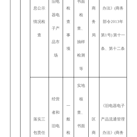
旧电
书面
息公示
检
商
办法》(商务
器电
检
情况检
查
务
部令2013年
子产
查、
查
事
局
第1号) 第十一
品市
抽样
项
条、第十二条
场
检测
等
实地
经营
核
一
《旧电器电子
者和
查、
落实三
般
区
产品流通管理
旧电
书面
包责任
检
商
办法》(商务