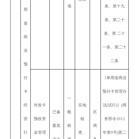
项
条、第十九
用
条、第二十
途
条、第 二十
商
一条、第二十
业
二条
预
付
《单用途商业
卡
预付卡管理办
一
经
对发卡
实地
法(试行)》(商
已备
般
区
营
预收资
核
务部令2012
案发
检
商
行
金管理
查、
年第9号)第二