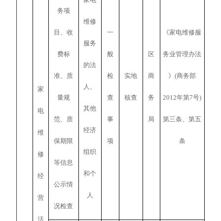
务项
维修
目、收
一
《家电维修服
服务
费标
般
区
务业管理办法
的法
准、质
检
实地
商
》(商务部
人、
家
量规
查
核查
务
2012年第7号)
其他
电
范、质
事
局
第三条、第五
经济
维
保期限
项
条
组织
修
等信息
和个
经
公示情
人
营
况检查
活