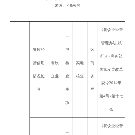
来源：区商务局
《餐饮业经营
一
管理办法(试
餐饮经
般
区
行)》(商务部
营信用
餐饮
检
实地
商
国家发展改革
情况检
企业
查
核查
务
委令2014年
查
事
局
第4号) 第十七
项
条
《餐饮业经营
一