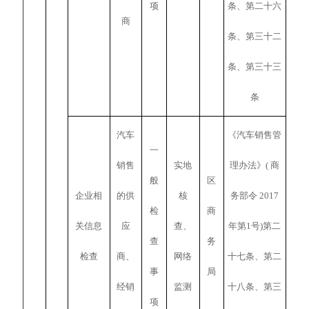
项
条、第二十六
商
条、第三十二
条、第三十三
条
汽车
《汽车销售管
一
销售
实地
理办法》( 商
般
区
企业相
的供
核
务部令 2017
检
商
关信息
应
查、
年第1号)第二
查
务
检查
商、
网络
十七条、第二
事
局
经销
监测
十八条、第三
项