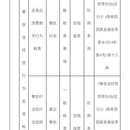
管理办法(试
反食品
般
区
餐
行)》(商务部
浪费相
餐饮
检
实地
商
饮
国家发展改革
关行为
行业
查
核查
务
业
委令2014年
检查
事
局
经
第4号) 第十八
项
营
条
行
《餐饮业经营
为
一
餐饮行
管理办法(试
监
般
区
业统计
重点
行)》(商务部
督
检
实地
商
信息报
餐饮
国家发展改革
检
查
核查
务