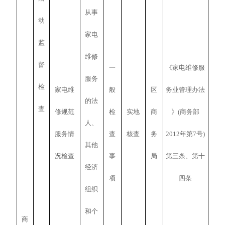
从事
动
家电
监
维修
督
一
《家电维修服
服务
检
家电维
般
区
务业管理办法
的法
查
修规范
检
实地
商
》(商务部
人、
服务情
查
核查
务
2012年第7号)
其他
况检查
事
局
第三条、第十
经济
项
四条
组织
和个
商