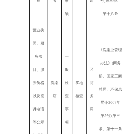
查
者
事
局
号)第三条、
项
第十八条
营业执
照、服
《洗染业管理
务项
一
办法》(商务
目、服
般
区
部、国家工商
务价格
洗染
检
实地
商
总局、环保总
以及投
店
查
核查
务
局令2007年
诉电话
事
局
第5号) 第三
等公示
项
条、第十一条