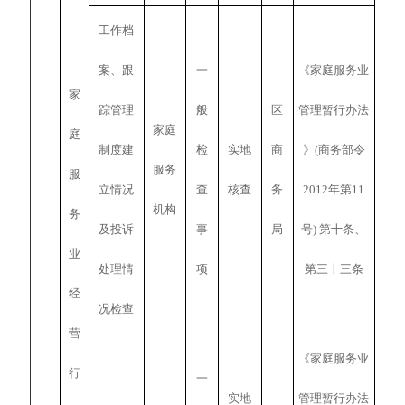
工作档
案、跟
一
《家庭服务业
家
踪管理
般
区
管理暂行办法
家庭
庭
制度建
检
实地
商
》(商务部令
服务
服
立情况
查
核查
务
2012年第11
机构
务
及投诉
事
局
号) 第十条、
业
处理情
项
第三十三条
经
况检查
营
《家庭服务业
行
一
实地
管理暂行办法