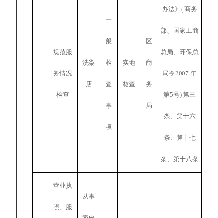
办法》( 商务
一
部、国家工商
般
区
规范服
总局、环保总
洗染
检
实地
商
务情况
局令2007 年
店
查
核查
务
检查
第5号) 第三
事
局
条、第十六
项
条、第十七
条、第十八条
营业执
从事
照、服
家电