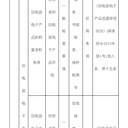
一
《旧电器电子
旧电器
者和
查、
般
区
产品流通管理
电子产
旧电
书面
检
商
办法》(商务
品的档
器电
检
查
务
部令2013年
案资料
子产
查、
事
局
第1号) 第八
检查
品市
抽样
旧
项
条、第十五条
场
检测
电
等
器
电
实地
子
旧电器
经营
核
一