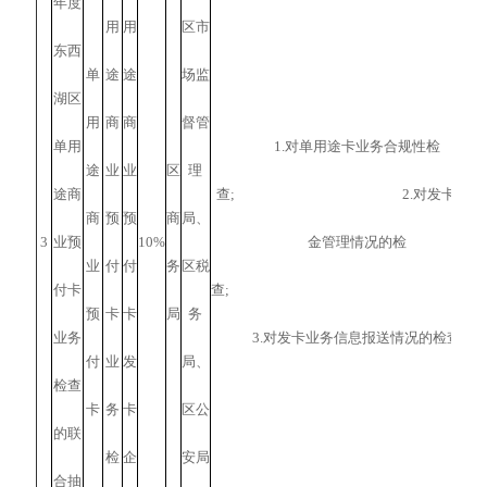
年度
用
用
区市
东西
单
途
途
场监
湖区
用
商
商
督管
单用
1.对单用途卡业务合规性检
途
业
业
区
理
途商
查; 2.对发卡预收
商
预
预
商
局、
3
业预
10%
金管理情况的检
业
付
付
务
区税
付卡
查
预
卡
卡
局
务
业务
3.对发卡业务信息报送情况的检查
付
业
发
局、
检查
卡
务
卡
区公
的联
检
企
安局
合抽