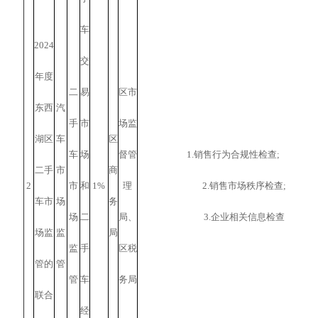
车
2024
交
年度
二
易
区市
东西
汽
手
市
场监
湖区
车
区
车
场
督管
1.销售行为合规性检查;
二手
市
商
2
市
和
1%
理
2.销售市场秩序检查;
车市
场
务
场
二
局、
3.企业相关信息检查
场监
监
局
监
手
区税
管的
管
管
车
务局
联合
经