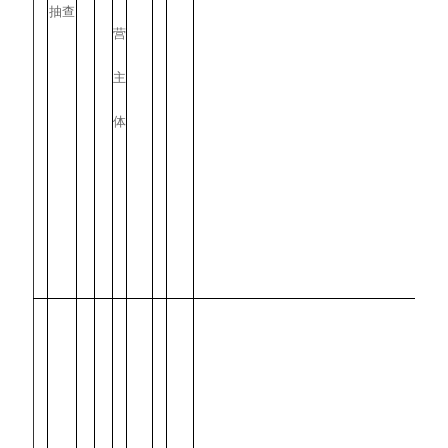
抽查
营
主
体