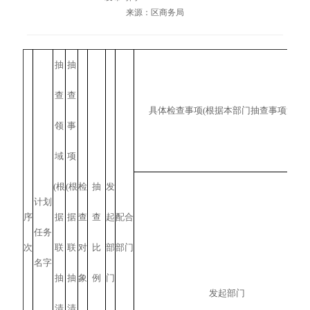
来源：区商务局
抽
抽
查
查
具体检查事项(根据本部门抽查事项清单填
领
事
域
项
(根
(根
检
抽
发
计划
序
据
据
查
查
起
配合
任务
次
联
联
对
比
部
部门
名字
抽
抽
象
例
门
发起部门
清
清