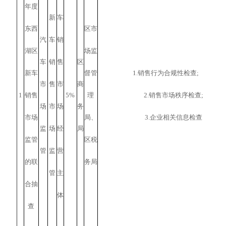
年度
新
车
东西
区市
汽
车
销
湖区
场监
车
销
售
区
新车
督管
1.销售行为合规性检查;
市
售
市
商
1
销售
5%
理
2.销售市场秩序检查;
场
市
场
务
市场
局、
3.企业相关信息检查
监
场
经
局
监管
区税
管
监
营
的联
务局
管
主
合抽
体
查