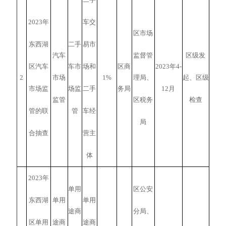
2023年
车交
区市场
东西湖
二手
易市
汽车
监督管
区级发
区汽车
车市
场和
区商
2023年4-
2
市场
1%
理局、
起、区级
市场监
场监
二手
务局
12月
监管
区税务
检查
管的联
管
车经
局
合抽查
营主
体
2023年
单用
区公安
东西湖
单用
单用
途商
分局、
区单用
途商
途商