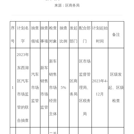
来源：区商务局
序
计划名
抽查
抽查
检查
抽查
发起
配合部
计划起始
备注
号
字
领域
事项
对象
比例
部门
门
时间
2023年
新车
区市场
东西湖
新车
汽车
销售
监督管
区级发
区汽车
销售
区商
2023年4-
1
市场
市场
5%
理局、
起、区级
市场监
市场
务局
12月
监管
经营
区税务
检查
管的联
监管
主体
局
合抽查
二手