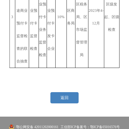
业预
区税务
区级发
途商业
业预
业预
区商
2023年4-
3
付卡
10%
局、区
起、区级
预付卡
付卡
付卡
务局
12月
业务
市场监
检查
监督检
监督
发卡
监督
督管理
查的联
检查
企业
检查
局
合抽查
返回
鄂公网安备 42011202000161
工信部ICP备案号：鄂ICP备05016576号