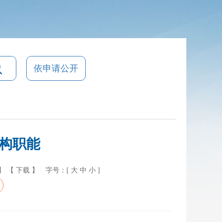
依申请公开
构职能
】
【 下载 】
字号：[
大
中
小
]