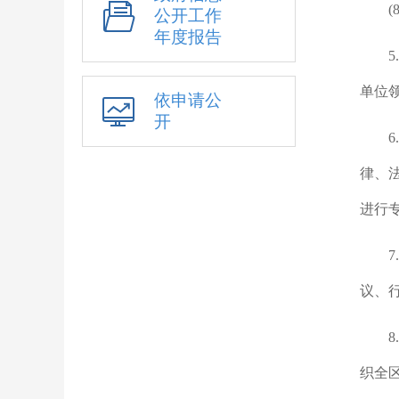
公开工作
年度报告
单位
依申请公
开
律、
进行
议、
织全