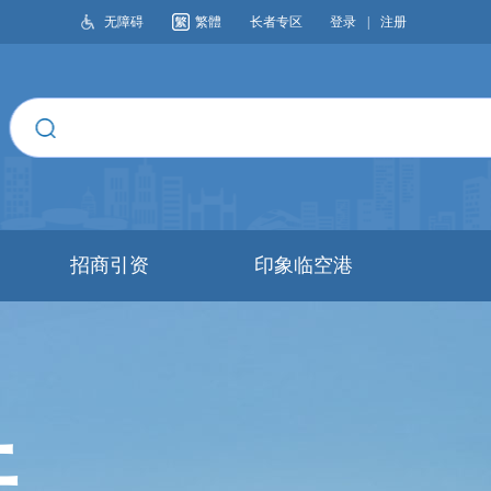
无障碍
繁體
长者专区
登录
|
注册
搜索
招商引资
印象临空港
开