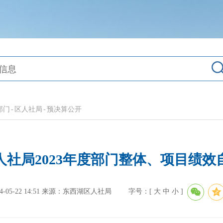
部门
-
区人社局
-
预决算公开
人社局2023年度部门整体、项目绩效
5-22 14:51
来源：东西湖区人社局
字号：[
大
中
小
]