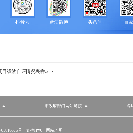
抖音号
新浪微博
头条号
百
目绩效自评情况表样.xlsx
市政府部门网站链接
各
政府部门网站
各区政府部门网站
推荐访问网站
国家发展和改革委员会
教育部
5016576号
支持IPv6
网站地图