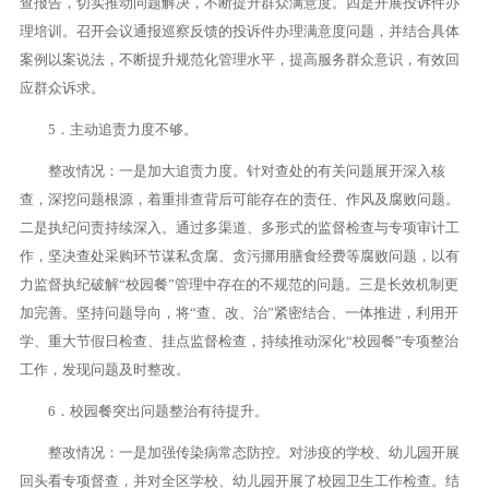
查报告，切实推动问题解决，不断提升群众满意度。四是开展投诉件办
理培训。召开会议通报巡察反馈的投诉件办理满意度问题，并结合具体
案例以案说法，不断提升规范化管理水平，提高服务群众意识，有效回
应群众诉求。
5．主动追责力度不够。
整改情况：一是加大追责力度。针对查处的有关问题展开深入核
查，深挖问题根源，着重排查背后可能存在的责任、作风及腐败问题。
二是执纪问责持续深入。通过多渠道、多形式的监督检查与专项审计工
作，坚决查处采购环节谋私贪腐、贪污挪用膳食经费等腐败问题，以有
力监督执纪破解“校园餐”管理中存在的不规范的问题。三是长效机制更
加完善。坚持问题导向，将“查、改、治”紧密结合、一体推进，利用开
学、重大节假日检查、挂点监督检查，持续推动深化“校园餐”专项整治
工作，发现问题及时整改。
6．校园餐突出问题整治有待提升。
整改情况：一是加强传染病常态防控。对涉疫的学校、幼儿园开展
回头看专项督查，并对全区学校、幼儿园开展了校园卫生工作检查。结