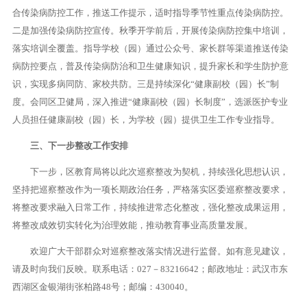
合传染病防控工作，推送工作提示，适时指导季节性重点传染病防控。
二是加强传染病防控宣传。秋季开学前后，开展传染病防控集中培训，
落实培训全覆盖。指导学校（园）通过公众号、家长群等渠道推送传染
病防控要点，普及传染病防治和卫生健康知识，提升家长和学生防护意
识，实现多病同防、家校共防。三是持续深化“健康副校（园）长”制
度。会同区卫健局，深入推进“健康副校（园）长制度”，选派医护专业
人员担任健康副校（园）长，为学校（园）提供卫生工作专业指导。
三、下一步整改工作安排
下一步，区教育局将以此次巡察整改为契机，持续强化思想认识，
坚持把巡察整改作为一项长期政治任务，严格落实区委巡察整改要求，
将整改要求融入日常工作，持续推进常态化整改，强化整改成果运用，
将整改成效切实转化为治理效能，推动教育事业高质量发展。
欢迎广大干部群众对巡察整改落实情况进行监督。如有意见建议，
请及时向我们反映。联系电话：027－83216642；邮政地址：武汉市东
西湖区金银湖街张柏路48号；邮编：430040。