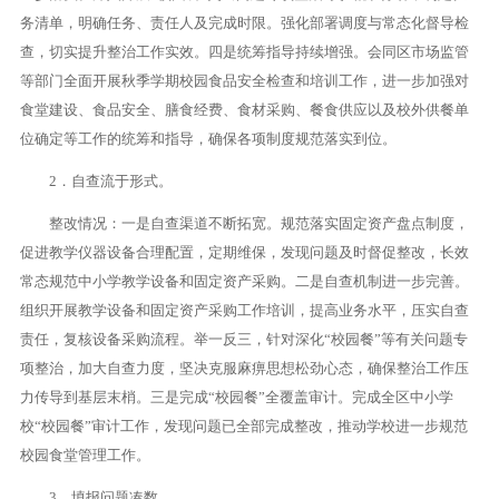
务清单，明确任务、责任人及完成时限。强化部署调度与常态化督导检
查，切实提升整治工作实效。四是统筹指导持续增强。会同区市场监管
等部门全面开展秋季学期校园食品安全检查和培训工作，进一步加强对
食堂建设、食品安全、膳食经费、食材采购、餐食供应以及校外供餐单
位确定等工作的统筹和指导，确保各项制度规范落实到位。
2．自查流于形式。
整改情况：一是自查渠道不断拓宽。规范落实固定资产盘点制度，
促进教学仪器设备合理配置，定期维保，发现问题及时督促整改，长效
常态规范中小学教学设备和固定资产采购。二是自查机制进一步完善。
组织开展教学设备和固定资产采购工作培训，提高业务水平，压实自查
责任，复核设备采购流程。举一反三，针对深化“校园餐”等有关问题专
项整治，加大自查力度，坚决克服麻痹思想松劲心态，确保整治工作压
力传导到基层末梢。三是完成“校园餐”全覆盖审计。完成全区中小学
校“校园餐”审计工作，发现问题已全部完成整改，推动学校进一步规范
校园食堂管理工作。
3．填报问题凑数。