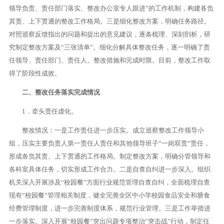
领导负责、责任部门落实、整改办公室专人跟进”的工作机制，构建各负
其责、上下贯通的整改工作格局。三是细化整改方案，明确任务路径。
对照巡察反馈指出的问题和提出的意见建议，逐条梳理、深刻剖析，研
究制定整改方案及“三张清单”。细化分解具体整改任务，逐一明确了责
任领导、责任部门、责任人、整改措施和完成时限。目前，整改工作取
得了阶段性成效。
二、整改任务落实完成情况
1．牵头责任虚化。
整改情况：一是工作责任进一步压实。成立巡察整改工作领导小
组，压实主要负责人第一责任人责任和其他领导班子“一岗双责”责任，
形成各负其责、上下贯通的工作格局。制定整改方案，明确分管领导和
各科室具体任务，切实形成工作合力。二是自查自纠进一步深入。组织
机关深入开展涉及“校园餐”方面行业规范管理自查自纠，全面梳理自查
现有“校园餐”管理相关制度，健全完善全区中小学校园食品安全和膳食
经费管理制度，进一步完善制度体系，规范行业管理。三是工作举措进
一步落实。深入开展“校园餐”突出问题专项整治“突击战”行动，制定任