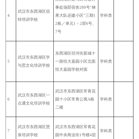
事处场部宿舍289号“林
武汉市东西湖区佰
4
果大队还建小区”三期1
学科类
特培训学校
2栋／单元1－2层6号、
7号
东西湖区径河街新城十
武汉市东西湖区学
5
一路恒大嘉园小区北面
学科类
与思文化培训学校
恒大嘉园学校对面
武汉市东西湖区常青花
武汉市东西湖区一
6
园十小区常青公寓A栋
学科类
点通文化培训学校
二楼
武汉市东西湖区慧
武汉市东西湖区常青花
7
学科类
泉培训学校
园中央商业街1号楼4层