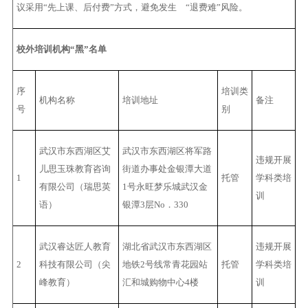
议采用“先上课、后付费”方式，避免发生 “退费难”风险。
校外培训机构“黑”名单
序
培训类
机构名称
培训地址
备注
号
别
武汉市东西湖区艾
武汉市东西湖区将军路
违规开展
儿思玉珠教育咨询
街道办事处金银潭大道
1
托管
学科类培
有限公司（瑞思英
1号永旺梦乐城武汉金
训
语）
银潭3层No．330
武汉睿达匠人教育
湖北省武汉市东西湖区
违规开展
2
科技有限公司（尖
地铁2号线常青花园站
托管
学科类培
峰教育）
汇和城购物中心4楼
训