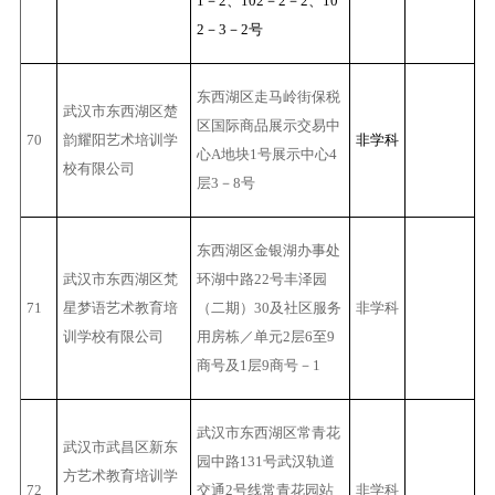
1－2、102－2－2、10
2－3－2号
东西湖区走马岭街保税
武汉市东西湖区楚
区国际商品展示交易中
70
韵耀阳艺术培训学
非学科
心A地块1号展示中心4
校有限公司
层3－8号
东西湖区金银湖办事处
武汉市东西湖区梵
环湖中路22号丰泽园
71
星梦语艺术教育培
（二期）30及社区服务
非学科
训学校有限公司
用房栋／单元2层6至9
商号及1层9商号－1
武汉市东西湖区常青花
武汉市武昌区新东
园中路131号武汉轨道
方艺术教育培训学
72
交通2号线常青花园站
非学科