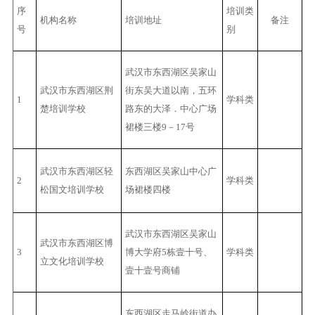
序
培训类
机构名称
培训地址
备注
号
别
武汉市东西湖区吴家山
武汉市东西湖区荆
街东吴大道以南，五环
1
学科类
楚培训学校
路东的大泽．中心广场
裙楼三楼9－17号
武汉市东西湖区轻
东西湖区吴家山中心广
2
学科类
松国文培训学校
场裙楼四楼
武汉市东西湖区吴家山
武汉市东西湖区博
3
博大学府5栋壹十号、
学科类
立文化培训学校
壹十壹号商铺
东西湖区走马岭街道办