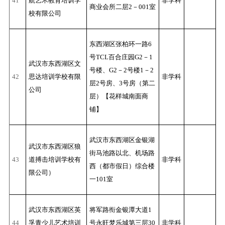
41
航艺术教育培训学
非学科
商业会所二层2－001室
校有限公司
东西湖区张柏环一路6
号TCL百合庄园G2－1
武汉市东西湖区文
号楼、G2－2号楼1－2
42
思达培训学校有限
非学科
层2号房、3号房（第二
公司
层）【花样城南面商
铺】
武汉市东西湖区金银湖
武汉市东西湖区狼
街马池路以北、机场路
43
道搏击培训学校有
非学科
西（都市假日）综合楼
限公司）
一101室
武汉市东西湖区英
将军路衔金银潭大道1
44
孚青少儿艺术培训
号永旺梦乐城第三层30
非学科