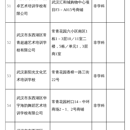
武汉汇和城购物中心项
51
卓艺术培训学校有
非学科
目F3－A015号商铺
限公司
常青花园六小区南区1
武汉市东西湖区常
栋1－3层10／11室二
52
青超越艺术培训学
非学科
楼，5栋／单元1，3层
校有限公司
商1室
武汉新阳光文化艺
常青花园香樟一路三街
53
非学科
术培训学校
22号
武汉市东西湖区华
常青花园村口14－中环
54
宇海韵舞蹈艺术培
非学科
商场2－1、2号商铺
训学校有限公司