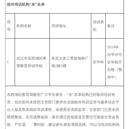
校外培训机构“灰”名单
序
培训类
机构名称
培训地址
备注
号
别
2024年
办学许可
武汉市东西湖区希
东吴大道三秀路海林广
1
非学科
证年检不
望教育培训学校
场2栋5楼
合格（整
改中）
东西湖区教育局敬告广大学生家长：“灰”名单机构已经取得培训资
质，但目前尚未按照主管部门要求在全国校外培训监管与服务综合平
台上架及售卖相应培训课程，未接受全流程监管，主管部门已责令其
限期整改。在完成整改前，家长通过其他渠道交费后可能发生资金风
险、产生退 费纠纷，建议家长朋友谨慎选择。可以与培训机构协