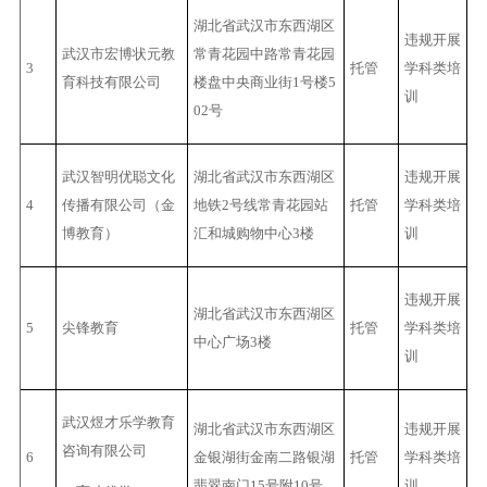
湖北省武汉市东西湖区
违规开展
武汉市宏博状元教
常青花园中路常青花园
3
托管
学科类培
育科技有限公司
楼盘中央商业街1号楼5
训
02号
武汉智明优聪文化
湖北省武汉市东西湖区
违规开展
4
传播有限公司（金
地铁2号线常青花园站
托管
学科类培
博教育）
汇和城购物中心3楼
训
违规开展
湖北省武汉市东西湖区
5
尖锋教育
托管
学科类培
中心广场3楼
训
武汉煜才乐学教育
湖北省武汉市东西湖区
违规开展
咨询有限公司
6
金银湖街金南二路银湖
托管
学科类培
翡翠南门15号附10号
训