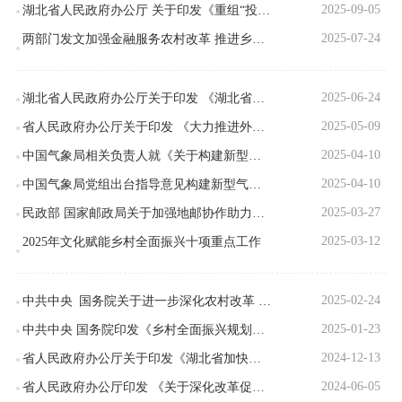
个人生命周期
2025-09-05
湖北省人民政府办公厅 关于印发《重组“投、补、贷、保”农业政策 工具 加快发展现代农业工作方案》的通知
2025-07-24
两部门发文加强金融服务农村改革 推进乡村全面振兴
企业生命周期
重要政策举措及实施效果
2025-06-24
湖北省人民政府办公厅关于印发 《湖北省推进邮政快递枢纽布局建设三年 行动方案（2025-2027年）》的通知
2025-05-09
​省人民政府办公厅关于印发 《大力推进外出务工人员返乡创业工作方案》的通知
财政预决算公开
2025-04-10
中国气象局相关负责人就《关于构建新型气象为农服务体系助力乡村全面振兴的指导意见》答记者问
政府信息公开年报
2025-04-10
中国气象局党组出台指导意见构建新型气象为农服务体系 助力乡村全面振兴
2025-03-27
民政部 国家邮政局关于加强地邮协作助力乡村振兴的通知
政府网站工作报表
2025-03-12
2025年文化赋能乡村全面振兴十项重点工作
乡村振兴
2025-02-24
中共中央 国务院关于进一步深化农村改革 扎实推进乡村全面振兴的意见
工作信息
2025-01-23
中共中央 国务院印发《乡村全面振兴规划（2024—2027年）》
政策法规
2024-12-13
省人民政府办公厅关于印发《湖北省加快发展农业微生物产业实施方案》的通知
2024-06-05
省人民政府办公厅印发 《关于深化改革促进乡村医疗卫生体系 健康发展的实施方案》的通知
基层政务公开平台