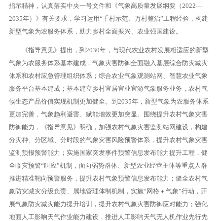
指示精神，认真落实中央一号文件和《气象高质量发展纲要（2022—
2035年）》有关要求，学习运用“千村示范、万村整治”工程经验，构建
新型气象为农服务体系，助力乡村全面振兴、农业强国建设。
《指导意见》提出，到2030年，与现代农业农村发展相适应的新型
气象为农服务体系基本建成，气象灾害防御全面融入基层综合防灾减灾
体系和农村应急管理组织体系；综合农业气象观测站网、智慧农业气象
服务平台基本建成；基本建立乡村宜居宜业宜游气象服务业务，农村气
候生态产品价值实现机制更加健全。到2035年，新型气象为农服务体系
更加完善，气象趋利避害、赋能增效更加突显。围绕提升农村气象灾害
防御能力，《指导意见》明确，加强农村气象灾害监测站网建设，构建
分灾种、分区域、分时段的气象灾害风险预警体系，提升农村气象灾害
监测预报预警能力；实施国家突发事件预警信息发布能力提升工程，健
全临灾预警“叫应”机制，面向弱势群体、新型农业经营主体等重点人群
推进精准靶向预警服务，提升农村气象预警信息发布能力；健全农村气
象防灾减灾分级负责、属地管理体制机制，实施“网格＋气象”行动，开
展气象防灾减灾能力提升培训，提升农村气象灾害防御应对能力；强化
地面人工影响天气作业能力建设，推进人工影响天气无人机作业先行先