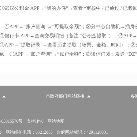
①武汉公积金 APP→“我的办件”→查看 “审核中 / 已通过 /
：①APP→“账户查询”→“可提取余额”；②分中心自助机→插
①银行卡 APP→查询交易明细（备注 “公积金提取”）；②APP→
①APP→“提取记录”→查看历史提取（场景、金额、时间）；
：①APP→“账户查询”→“账户余额”；②短信订阅：发送 “DZ” 到
市政府部门网站链接
各
政府部门网站
各区政府部门网站
推荐访问网站
国家发展和改革委员会
教育部
5016576号
支持IPv6
网站地图
心
网站维护电话：83212853
政府网站标识：4201120001