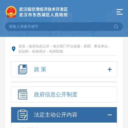
首页
-
政府信息公开
-
地方部门平台链接
-
群团、事业单位
-
区妇联
-
机构简介
-
机构职能
政 策
政府信息公开制度
法定主动公开内容