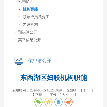
机构简介
机构职能
领导成员及分工
内设机构
预决算公开
其它信息公开
依申请公开
东西湖区妇联机构职能
发布时间： 2024-03-05 16:26
来源： 区妇联
【 打印 】
【 下载 】
字号：[
大
中
小
]