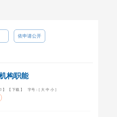
依申请公开
机构职能
印 】
【 下载 】
字号：[
大
中
小
]