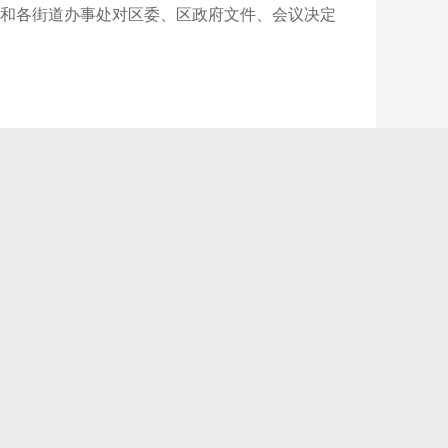
门和各街道办事处对区委、区政府文件、会议决定
作。
《东西湖区人民政府公报》。
的请示、意见、函件提出审核处理意见，报区政府
研课题的组织、撰写工作，及时反映情况，提出建