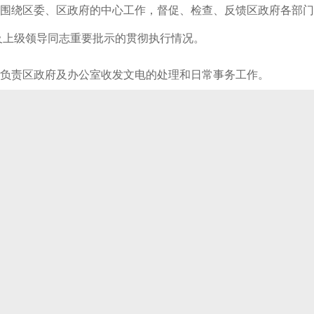
1.围绕区委、区政府的中心工作，督促、检查、反馈区政府各部
及上级领导同志重要批示的贯彻执行情况。
2.负责区政府及办公室收发文电的处理和日常事务工作。
3.负责区政府会议的会务工作，组织落实区政府会议决定事项。
4.负责区政府重大活动的组织安排，做好行政事务及行政服务工
5.组织起草或审核以区政府及办公室名义发布的公文，编辑出版
6.负责对区政府各部门、各街道办事处及有关单位向区政府报送
审批。
7.围绕区政府的重点工作和区政府领导同志的指示，做好重大调