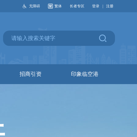
无障碍
繁体
长者专区
登录
|
注册
招商引资
印象临空港
开